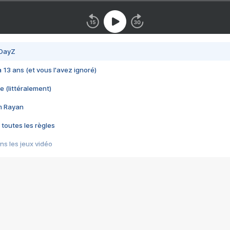
 DayZ
 a 13 ans (et vous l'avez ignoré)
e (littéralement)
im Rayan
 toutes les règles
s les jeux vidéo
us choquant de Rockstar ? - Le scandale BULLY
e plus moche de Steam
du RÊVE tourne au CAUCHEMAR
pendant 8 heures